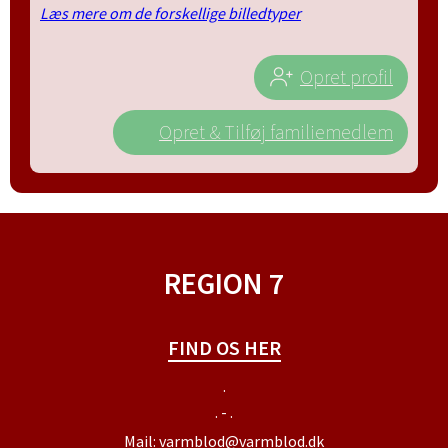
Læs mere om de forskellige billedtyper
Opret profil
Opret & Tilføj familiemedlem
REGION 7
FIND OS HER
.
. - .
Mail:
varmblod@varmblod.dk