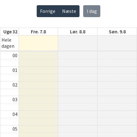
Forrige
Næste
I dag
Uge 32
Fre. 7.8
Lør. 8.8
Søn. 9.8
Hele
dagen
00
01
02
03
04
05