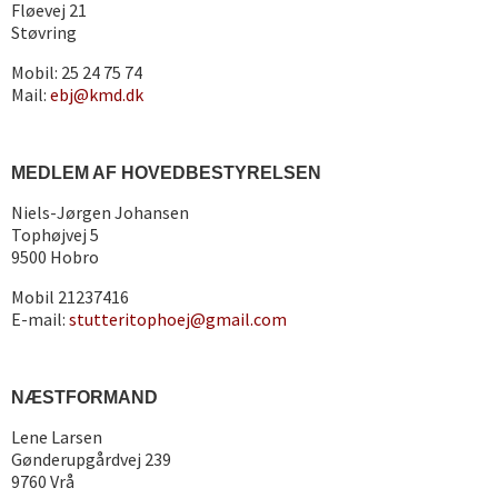
Fløevej 21
Støvring
Mobil: 25 24 75 74
Mail:
ebj@kmd.dk
MEDLEM AF HOVEDBESTYRELSEN
Niels-Jørgen Johansen
Tophøjvej 5
9500 Hobro
Mobil 21237416
E-mail:
stutteritophoej@gmail.com
NÆSTFORMAND
Lene Larsen
Gønderupgårdvej 239
9760 Vrå