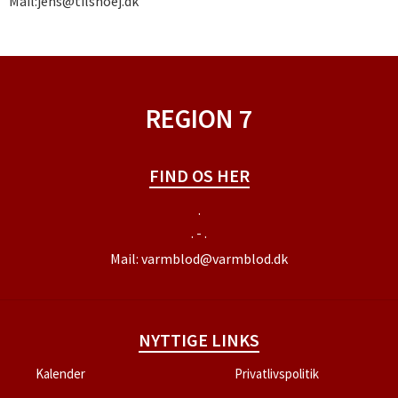
Mail:jens@tilshoej.dk
REGION 7
FIND OS HER
.
. - .
Mail:
varmblod@varmblod.dk
NYTTIGE LINKS
Kalender
Privatlivspolitik