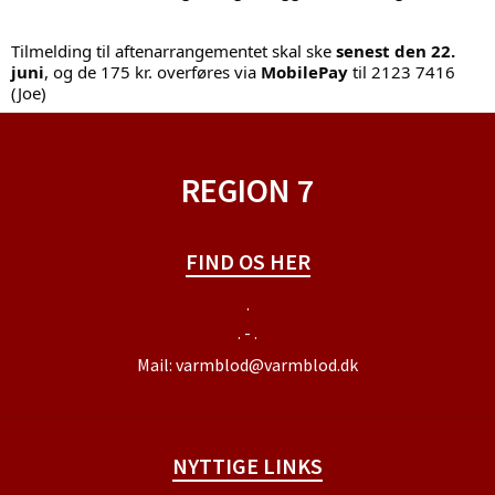
Tilmelding til aftenarrangementet skal ske
senest den 22.
juni
, og de 175 kr. overføres via
MobilePay
til 2123 7416
(Joe)
REGION 7
FIND OS HER
.
. - .
Mail:
varmblod@varmblod.dk
NYTTIGE LINKS