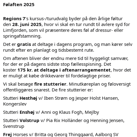
Følaften 2025
Regions 7
’s kursus-/turudvalg byder på den årlige føltur
den
28. juni 2025
, hvor vi skal en tur rundt til avlere syd for
Limfjorden, som vil præsentere deres føl af dressur- eller
springafstamning.
Det er
gratis
at deltage i dagens program, og man kører selv
rundt efter en planlagt og tidsbestemt rute.
Om aftenen bliver der endnu mere tid til hyggeligt samvær,
for der er på dagens sidste stop fællesspisning. Det
koster
175 kr. at deltage i aftenarrangementet
, hvor det
er muligt at købe drikkevarer til fordelagtige priser.
Vi skal besøge
fire stutterier
. Minutkøreplan og føloversigt
offentliggøres snarest. De fire stutterier er:
Stutteri
Hesthøj
v/ Iben Strøm og Jesper Holst Hansen,
Kongerslev
Stutteri
Enshøj
v/ Anni og Klaus Fogh, Mejlby
Stutteri
Volstrup
v/ Pia Rix Holländer og Henning Jensen,
Svenstrup
Frej
Horses v/ Britta og Georg Thinggaard, Aalborg SV